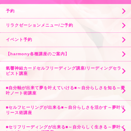
予約
リラクゼーションメニュー/ご予約
イベント予約
【harmony各種講座のご案内】
氣響神結カードセルフリーディング講座/リーディングセラ
ピスト講座
■自分軸が出来て夢を叶えていける■～自分らしさを知る～夢
叶ノート術講座
■セルフヒーリングが出来る■～自分らしさを活かす～夢叶リ
リース術講座
■セリフリーディングが出来る■～自分らしく生きる～夢叶イ