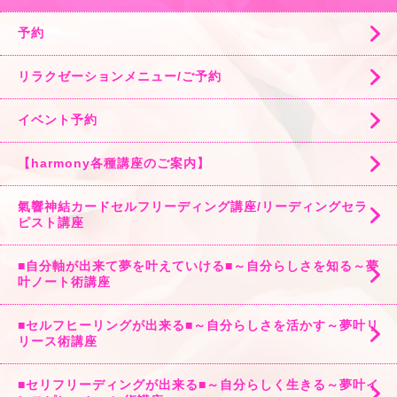
予約
リラクゼーションメニュー/ご予約
イベント予約
【harmony各種講座のご案内】
氣響神結カードセルフリーディング講座/リーディングセラ
ピスト講座
■自分軸が出来て夢を叶えていける■～自分らしさを知る～夢
叶ノート術講座
■セルフヒーリングが出来る■～自分らしさを活かす～夢叶リ
リース術講座
■セリフリーディングが出来る■～自分らしく生きる～夢叶イ