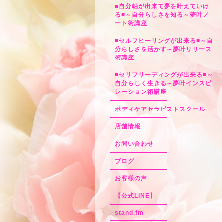
■自分軸が出来て夢を叶えていけ
る■～自分らしさを知る～夢叶ノ
ート術講座
■セルフヒーリングが出来る■～自
分らしさを活かす～夢叶リリース
術講座
■セリフリーディングが出来る■～
自分らしく生きる～夢叶インスピ
レーション術講座
ボディケアセラピストスクール
店舗情報
お問い合わせ
ブログ
お客様の声
【公式LINE】
stand.fm