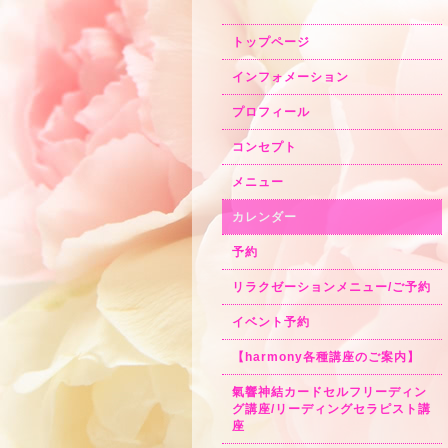
トップページ
インフォメーション
プロフィール
コンセプト
メニュー
カレンダー
予約
リラクゼーションメニュー/ご予約
イベント予約
【harmony各種講座のご案内】
氣響神結カードセルフリーディン
グ講座/リーディングセラピスト講
座