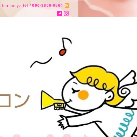
tel / 090-3806-0564
armony♪