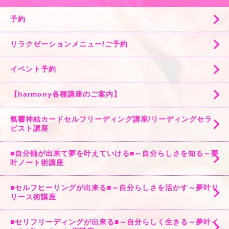
予約
リラクゼーションメニュー/ご予約
イベント予約
【harmony各種講座のご案内】
氣響神結カードセルフリーディング講座/リーディングセラ
ピスト講座
■自分軸が出来て夢を叶えていける■～自分らしさを知る～夢
叶ノート術講座
■セルフヒーリングが出来る■～自分らしさを活かす～夢叶リ
リース術講座
■セリフリーディングが出来る■～自分らしく生きる～夢叶イ