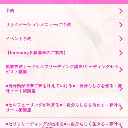
予約
リラクゼーションメニュー/ご予約
イベント予約
【harmony各種講座のご案内】
氣響神結カードセルフリーディング講座/リーディングセラ
ピスト講座
■自分軸が出来て夢を叶えていける■～自分らしさを知る～夢
叶ノート術講座
■セルフヒーリングが出来る■～自分らしさを活かす～夢叶リ
リース術講座
■セリフリーディングが出来る■～自分らしく生きる～夢叶イ