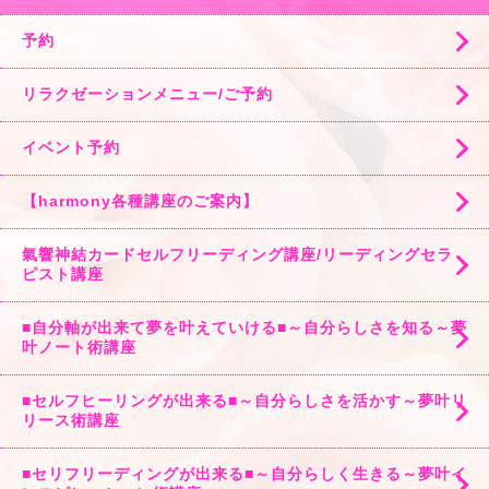
予約
リラクゼーションメニュー/ご予約
イベント予約
【harmony各種講座のご案内】
氣響神結カードセルフリーディング講座/リーディングセラ
ピスト講座
■自分軸が出来て夢を叶えていける■～自分らしさを知る～夢
叶ノート術講座
■セルフヒーリングが出来る■～自分らしさを活かす～夢叶リ
リース術講座
■セリフリーディングが出来る■～自分らしく生きる～夢叶イ