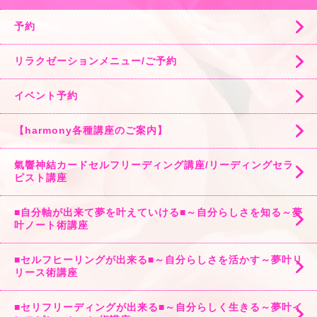
予約
リラクゼーションメニュー/ご予約
イベント予約
【harmony各種講座のご案内】
氣響神結カードセルフリーディング講座/リーディングセラ
ピスト講座
■自分軸が出来て夢を叶えていける■～自分らしさを知る～夢
叶ノート術講座
■セルフヒーリングが出来る■～自分らしさを活かす～夢叶リ
リース術講座
■セリフリーディングが出来る■～自分らしく生きる～夢叶イ