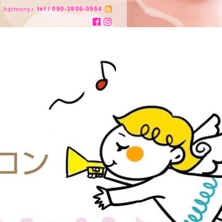
tel / 090-3806-0564
armony♪