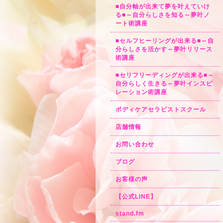
■自分軸が出来て夢を叶えていけ
る■～自分らしさを知る～夢叶ノ
ート術講座
■セルフヒーリングが出来る■～自
分らしさを活かす～夢叶リリース
術講座
■セリフリーディングが出来る■～
自分らしく生きる～夢叶インスピ
レーション術講座
ボディケアセラピストスクール
店舗情報
お問い合わせ
ブログ
お客様の声
【公式LINE】
stand.fm