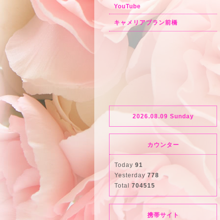
YouTube
キャメリアブラン前橋
2026.08.09 Sunday
カウンター
Today
91
Yesterday
778
Total
704515
携帯サイト