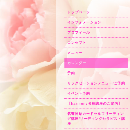
トップページ
インフォメーション
プロフィール
コンセプト
メニュー
カレンダー
予約
リラクゼーションメニュー/ご予約
イベント予約
【harmony各種講座のご案内】
氣響神結カードセルフリーディン
グ講座/リーディングセラピスト講
座