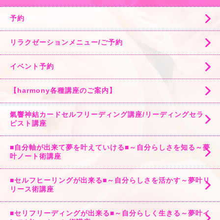
予約
リラクゼーションメニュー/ご予約
イベント予約
【harmony各種講座のご案内】
氣響神結カードセルフリーディング講座/リーディングセラ
ピスト講座
■自分軸が出来て夢を叶えていける■～自分らしさを知る～夢
叶ノート術講座
■セルフヒーリングが出来る■～自分らしさを活かす～夢叶リ
リース術講座
■セリフリーディングが出来る■～自分らしく生きる～夢叶イ