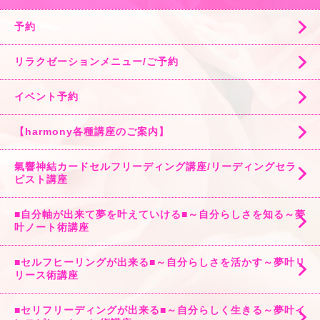
予約
リラクゼーションメニュー/ご予約
イベント予約
【harmony各種講座のご案内】
氣響神結カードセルフリーディング講座/リーディングセラ
ピスト講座
■自分軸が出来て夢を叶えていける■～自分らしさを知る～夢
叶ノート術講座
■セルフヒーリングが出来る■～自分らしさを活かす～夢叶リ
リース術講座
■セリフリーディングが出来る■～自分らしく生きる～夢叶イ