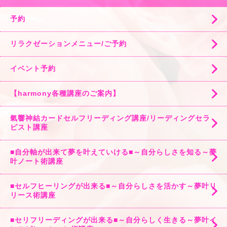
予約
リラクゼーションメニュー/ご予約
イベント予約
【harmony各種講座のご案内】
氣響神結カードセルフリーディング講座/リーディングセラ
ピスト講座
■自分軸が出来て夢を叶えていける■～自分らしさを知る～夢
叶ノート術講座
■セルフヒーリングが出来る■～自分らしさを活かす～夢叶リ
リース術講座
■セリフリーディングが出来る■～自分らしく生きる～夢叶イ