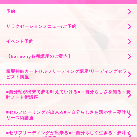
予約
リラクゼーションメニュー/ご予約
イベント予約
【harmony各種講座のご案内】
氣響神結カードセルフリーディング講座/リーディングセラ
ピスト講座
■自分軸が出来て夢を叶えていける■～自分らしさを知る～夢
叶ノート術講座
■セルフヒーリングが出来る■～自分らしさを活かす～夢叶リ
リース術講座
■セリフリーディングが出来る■～自分らしく生きる～夢叶イ