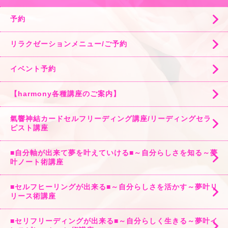
予約
リラクゼーションメニュー/ご予約
イベント予約
【harmony各種講座のご案内】
氣響神結カードセルフリーディング講座/リーディングセラ
ピスト講座
■自分軸が出来て夢を叶えていける■～自分らしさを知る～夢
叶ノート術講座
■セルフヒーリングが出来る■～自分らしさを活かす～夢叶リ
リース術講座
■セリフリーディングが出来る■～自分らしく生きる～夢叶イ