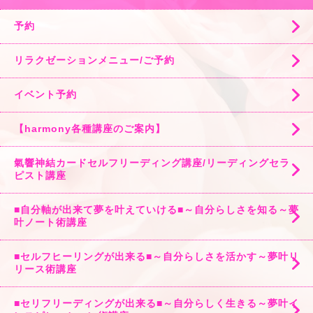
予約
リラクゼーションメニュー/ご予約
イベント予約
【harmony各種講座のご案内】
氣響神結カードセルフリーディング講座/リーディングセラ
ピスト講座
■自分軸が出来て夢を叶えていける■～自分らしさを知る～夢
叶ノート術講座
■セルフヒーリングが出来る■～自分らしさを活かす～夢叶リ
リース術講座
■セリフリーディングが出来る■～自分らしく生きる～夢叶イ