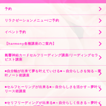
予約
リラクゼーションメニュー/ご予約
イベント予約
【harmony各種講座のご案内】
氣響神結カードセルフリーディング講座/リーディングセラ
ピスト講座
■自分軸が出来て夢を叶えていける■～自分らしさを知る～夢
叶ノート術講座
■セルフヒーリングが出来る■～自分らしさを活かす～夢叶リ
リース術講座
■セリフリーディングが出来る■～自分らしく生きる～夢叶イ