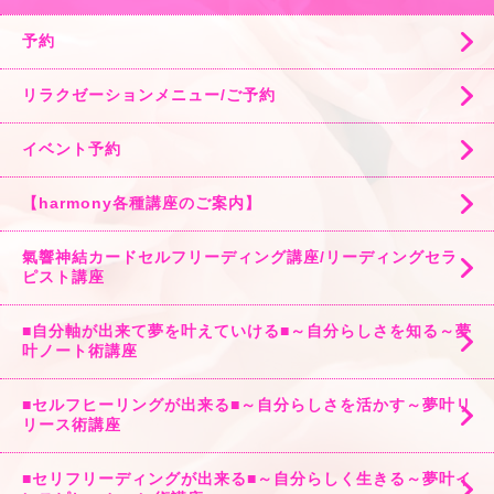
予約
リラクゼーションメニュー/ご予約
イベント予約
【harmony各種講座のご案内】
氣響神結カードセルフリーディング講座/リーディングセラ
ピスト講座
■自分軸が出来て夢を叶えていける■～自分らしさを知る～夢
叶ノート術講座
■セルフヒーリングが出来る■～自分らしさを活かす～夢叶リ
リース術講座
■セリフリーディングが出来る■～自分らしく生きる～夢叶イ