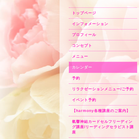
トップページ
インフォメーション
プロフィール
コンセプト
メニュー
カレンダー
予約
リラクゼーションメニュー/ご予約
イベント予約
【harmony各種講座のご案内】
氣響神結カードセルフリーディン
グ講座/リーディングセラピスト講
座