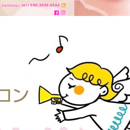
tel / 090-3806-0564
armony♪