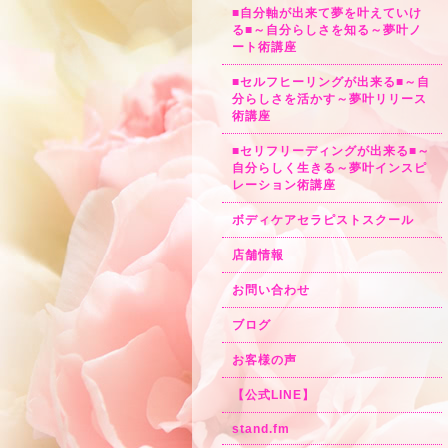
■自分軸が出来て夢を叶えていけ
る■～自分らしさを知る～夢叶ノ
ート術講座
■セルフヒーリングが出来る■～自
分らしさを活かす～夢叶リリース
術講座
■セリフリーディングが出来る■～
自分らしく生きる～夢叶インスピ
レーション術講座
ボディケアセラピストスクール
店舗情報
お問い合わせ
ブログ
お客様の声
【公式LINE】
stand.fm