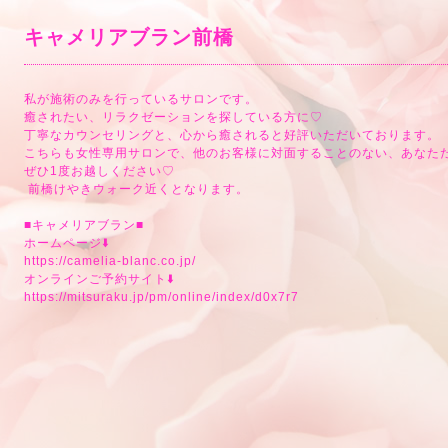
キャメリアブラン前橋
私が施術のみを行っているサロンです。
癒されたい、リラクゼーションを探している方に♡
丁寧なカウンセリングと、心から癒されると好評いただいております。
こちらも女性専用サロンで、他のお客様に対面することのない、あなた
ぜひ1度お越しください♡
前橋けやきウォーク近くとなります。
■キャメリアブラン■
ホームページ⬇️
https://camelia-blanc.co.jp/
オンラインご予約サイト⬇️
https://mitsuraku.jp/pm/online/index/d0x7r7