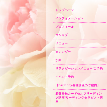
トップページ
インフォメーション
プロフィール
コンセプト
メニュー
カレンダー
予約
リラクゼーションメニュー/ご予約
イベント予約
【harmony各種講座のご案内】
氣響神結カードセルフリーディン
グ講座/リーディングセラピスト講
座