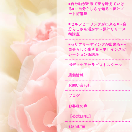
■自分軸が出来て夢を叶えていけ
る■～自分らしさを知る～夢叶ノ
ート術講座
■セルフヒーリングが出来る■～自
分らしさを活かす～夢叶リリース
術講座
■セリフリーディングが出来る■～
自分らしく生きる～夢叶インスピ
レーション術講座
ボディケアセラピストスクール
店舗情報
お問い合わせ
ブログ
お客様の声
【公式LINE】
stand.fm