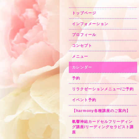
トップページ
インフォメーション
プロフィール
コンセプト
メニュー
カレンダー
予約
リラクゼーションメニュー/ご予約
イベント予約
【harmony各種講座のご案内】
氣響神結カードセルフリーディン
グ講座/リーディングセラピスト講
座