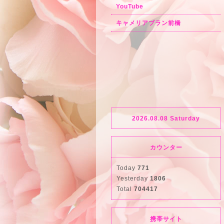
YouTube
キャメリアブラン前橋
2026.08.08 Saturday
カウンター
Today
771
Yesterday
1806
Total
704417
携帯サイト