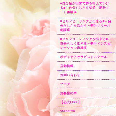
■自分軸が出来て夢を叶えていけ
る■～自分らしさを知る～夢叶ノ
ート術講座
■セルフヒーリングが出来る■～自
分らしさを活かす～夢叶リリース
術講座
■セリフリーディングが出来る■～
自分らしく生きる～夢叶インスピ
レーション術講座
ボディケアセラピストスクール
店舗情報
お問い合わせ
ブログ
お客様の声
【公式LINE】
stand.fm