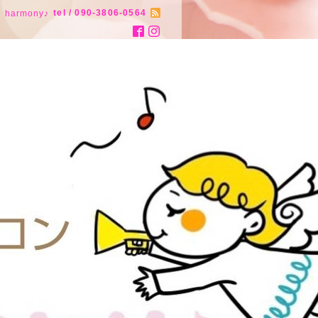
tel / 090-3806-0564
armony♪