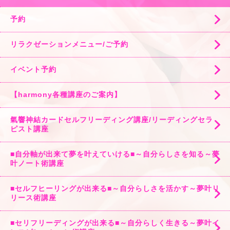
予約
リラクゼーションメニュー/ご予約
イベント予約
【harmony各種講座のご案内】
氣響神結カードセルフリーディング講座/リーディングセラ
ピスト講座
■自分軸が出来て夢を叶えていける■～自分らしさを知る～夢
叶ノート術講座
■セルフヒーリングが出来る■～自分らしさを活かす～夢叶リ
リース術講座
■セリフリーディングが出来る■～自分らしく生きる～夢叶イ