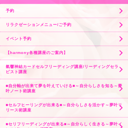
予約
リラクゼーションメニュー/ご予約
イベント予約
【harmony各種講座のご案内】
氣響神結カードセルフリーディング講座/リーディングセラ
ピスト講座
■自分軸が出来て夢を叶えていける■～自分らしさを知る～夢
叶ノート術講座
■セルフヒーリングが出来る■～自分らしさを活かす～夢叶リ
リース術講座
■セリフリーディングが出来る■～自分らしく生きる～夢叶イ