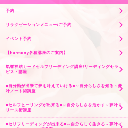
予約
リラクゼーションメニュー/ご予約
イベント予約
【harmony各種講座のご案内】
氣響神結カードセルフリーディング講座/リーディングセラ
ピスト講座
■自分軸が出来て夢を叶えていける■～自分らしさを知る～夢
叶ノート術講座
■セルフヒーリングが出来る■～自分らしさを活かす～夢叶リ
リース術講座
■セリフリーディングが出来る■～自分らしく生きる～夢叶イ