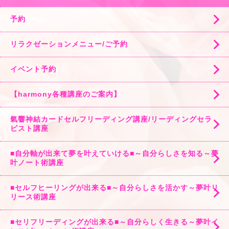
予約
リラクゼーションメニュー/ご予約
イベント予約
【harmony各種講座のご案内】
氣響神結カードセルフリーディング講座/リーディングセラ
ピスト講座
■自分軸が出来て夢を叶えていける■～自分らしさを知る～夢
叶ノート術講座
■セルフヒーリングが出来る■～自分らしさを活かす～夢叶リ
リース術講座
■セリフリーディングが出来る■～自分らしく生きる～夢叶イ