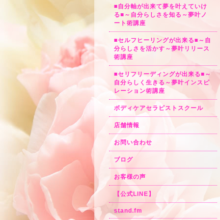
■自分軸が出来て夢を叶えていけ
る■～自分らしさを知る～夢叶ノ
ート術講座
■セルフヒーリングが出来る■～自
分らしさを活かす～夢叶リリース
術講座
■セリフリーディングが出来る■～
自分らしく生きる～夢叶インスピ
レーション術講座
ボディケアセラピストスクール
店舗情報
お問い合わせ
ブログ
お客様の声
【公式LINE】
stand.fm