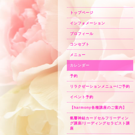
トップページ
インフォメーション
プロフィール
コンセプト
メニュー
カレンダー
予約
リラクゼーションメニュー/ご予約
イベント予約
【harmony各種講座のご案内】
氣響神結カードセルフリーディン
グ講座/リーディングセラピスト講
座