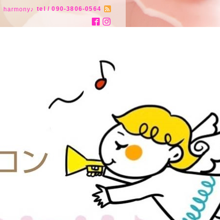
tel / 090-3806-0564
armony♪