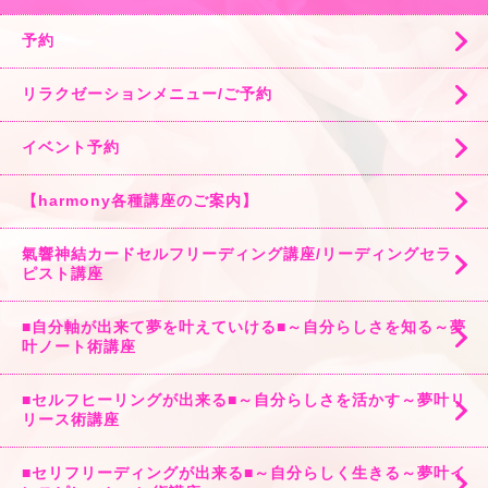
予約
リラクゼーションメニュー/ご予約
イベント予約
【harmony各種講座のご案内】
氣響神結カードセルフリーディング講座/リーディングセラ
ピスト講座
■自分軸が出来て夢を叶えていける■～自分らしさを知る～夢
叶ノート術講座
■セルフヒーリングが出来る■～自分らしさを活かす～夢叶リ
リース術講座
■セリフリーディングが出来る■～自分らしく生きる～夢叶イ