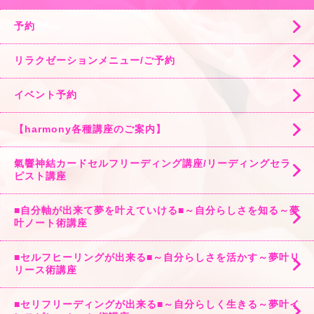
予約
リラクゼーションメニュー/ご予約
イベント予約
【harmony各種講座のご案内】
氣響神結カードセルフリーディング講座/リーディングセラ
ピスト講座
■自分軸が出来て夢を叶えていける■～自分らしさを知る～夢
叶ノート術講座
■セルフヒーリングが出来る■～自分らしさを活かす～夢叶リ
リース術講座
■セリフリーディングが出来る■～自分らしく生きる～夢叶イ