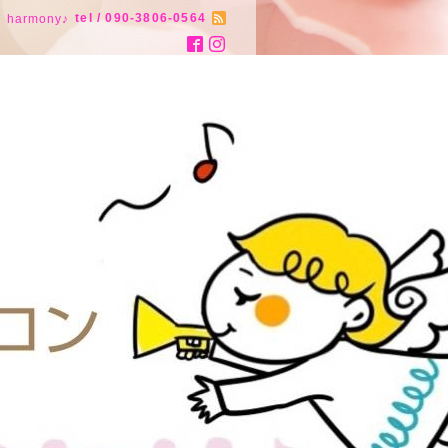
tel / 090-3806-0564
armony♪