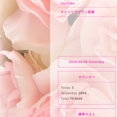
YouTube
キャメリアブラン前橋
2026.08.08 Saturday
カウンター
Today
3
Yesterday
1806
Total
703649
携帯サイト