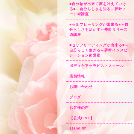
■自分軸が出来て夢を叶えていけ
る■～自分らしさを知る～夢叶ノ
ート術講座
■セルフヒーリングが出来る■～自
分らしさを活かす～夢叶リリース
術講座
■セリフリーディングが出来る■～
自分らしく生きる～夢叶インスピ
レーション術講座
ボディケアセラピストスクール
店舗情報
お問い合わせ
ブログ
お客様の声
【公式LINE】
stand.fm