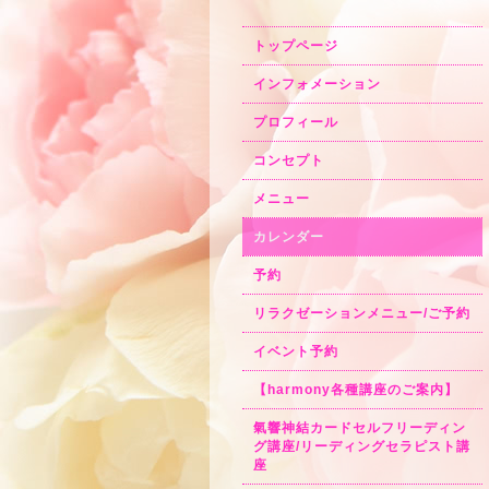
トップページ
インフォメーション
プロフィール
コンセプト
メニュー
カレンダー
予約
リラクゼーションメニュー/ご予約
イベント予約
【harmony各種講座のご案内】
氣響神結カードセルフリーディン
グ講座/リーディングセラピスト講
座