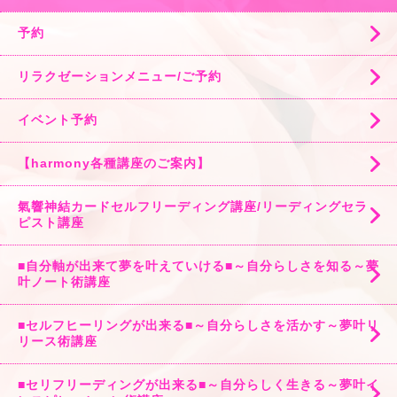
予約
リラクゼーションメニュー/ご予約
イベント予約
【harmony各種講座のご案内】
氣響神結カードセルフリーディング講座/リーディングセラ
ピスト講座
■自分軸が出来て夢を叶えていける■～自分らしさを知る～夢
叶ノート術講座
■セルフヒーリングが出来る■～自分らしさを活かす～夢叶リ
リース術講座
■セリフリーディングが出来る■～自分らしく生きる～夢叶イ