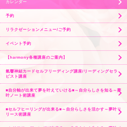
カレンダー
予約
リラクゼーションメニュー/ご予約
イベント予約
【harmony各種講座のご案内】
氣響神結カードセルフリーディング講座/リーディングセラ
ピスト講座
■自分軸が出来て夢を叶えていける■～自分らしさを知る～夢
叶ノート術講座
■セルフヒーリングが出来る■～自分らしさを活かす～夢叶リ
リース術講座