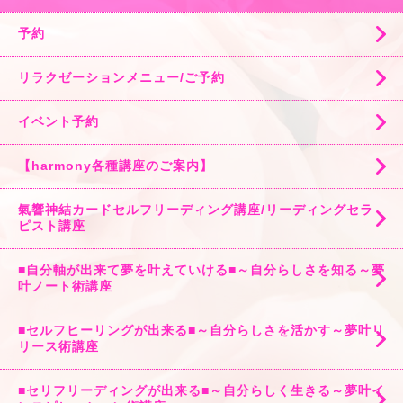
予約
リラクゼーションメニュー/ご予約
イベント予約
【harmony各種講座のご案内】
氣響神結カードセルフリーディング講座/リーディングセラ
ピスト講座
■自分軸が出来て夢を叶えていける■～自分らしさを知る～夢
叶ノート術講座
■セルフヒーリングが出来る■～自分らしさを活かす～夢叶リ
リース術講座
■セリフリーディングが出来る■～自分らしく生きる～夢叶イ