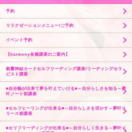
予約
リラクゼーションメニュー/ご予約
イベント予約
【harmony各種講座のご案内】
氣響神結カードセルフリーディング講座/リーディングセラ
ピスト講座
■自分軸が出来て夢を叶えていける■～自分らしさを知る～夢
叶ノート術講座
■セルフヒーリングが出来る■～自分らしさを活かす～夢叶リ
リース術講座
■セリフリーディングが出来る■～自分らしく生きる～夢叶イ