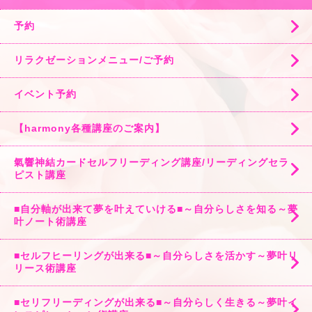
予約
リラクゼーションメニュー/ご予約
イベント予約
【harmony各種講座のご案内】
氣響神結カードセルフリーディング講座/リーディングセラ
ピスト講座
■自分軸が出来て夢を叶えていける■～自分らしさを知る～夢
叶ノート術講座
■セルフヒーリングが出来る■～自分らしさを活かす～夢叶リ
リース術講座
■セリフリーディングが出来る■～自分らしく生きる～夢叶イ