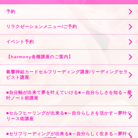
予約
リラクゼーションメニュー/ご予約
イベント予約
【harmony各種講座のご案内】
氣響神結カードセルフリーディング講座/リーディングセラ
ピスト講座
■自分軸が出来て夢を叶えていける■～自分らしさを知る～夢
叶ノート術講座
■セルフヒーリングが出来る■～自分らしさを活かす～夢叶リ
リース術講座
■セリフリーディングが出来る■～自分らしく生きる～夢叶イ