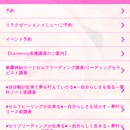
予約
リラクゼーションメニュー/ご予約
イベント予約
【harmony各種講座のご案内】
氣響神結カードセルフリーディング講座/リーディングセラ
ピスト講座
■自分軸が出来て夢を叶えていける■～自分らしさを知る～夢
叶ノート術講座
■セルフヒーリングが出来る■～自分らしさを活かす～夢叶リ
リース術講座
■セリフリーディングが出来る■～自分らしく生きる～夢叶イ