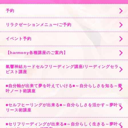
予約
リラクゼーションメニュー/ご予約
イベント予約
【harmony各種講座のご案内】
氣響神結カードセルフリーディング講座/リーディングセラ
ピスト講座
■自分軸が出来て夢を叶えていける■～自分らしさを知る～夢
叶ノート術講座
■セルフヒーリングが出来る■～自分らしさを活かす～夢叶リ
リース術講座
■セリフリーディングが出来る■～自分らしく生きる～夢叶イ