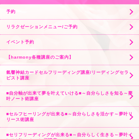
予約
リラクゼーションメニュー/ご予約
イベント予約
【harmony各種講座のご案内】
氣響神結カードセルフリーディング講座/リーディングセラ
ピスト講座
■自分軸が出来て夢を叶えていける■～自分らしさを知る～夢
叶ノート術講座
■セルフヒーリングが出来る■～自分らしさを活かす～夢叶リ
リース術講座
■セリフリーディングが出来る■～自分らしく生きる～夢叶イ