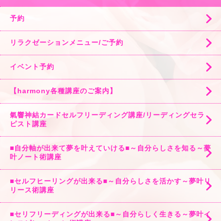
予約
リラクゼーションメニュー/ご予約
イベント予約
【harmony各種講座のご案内】
氣響神結カードセルフリーディング講座/リーディングセラ
ピスト講座
■自分軸が出来て夢を叶えていける■～自分らしさを知る～夢
叶ノート術講座
■セルフヒーリングが出来る■～自分らしさを活かす～夢叶リ
リース術講座
■セリフリーディングが出来る■～自分らしく生きる～夢叶イ