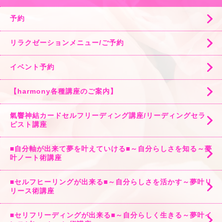
予約
リラクゼーションメニュー/ご予約
イベント予約
【harmony各種講座のご案内】
氣響神結カードセルフリーディング講座/リーディングセラ
ピスト講座
■自分軸が出来て夢を叶えていける■～自分らしさを知る～夢
叶ノート術講座
■セルフヒーリングが出来る■～自分らしさを活かす～夢叶リ
リース術講座
■セリフリーディングが出来る■～自分らしく生きる～夢叶イ