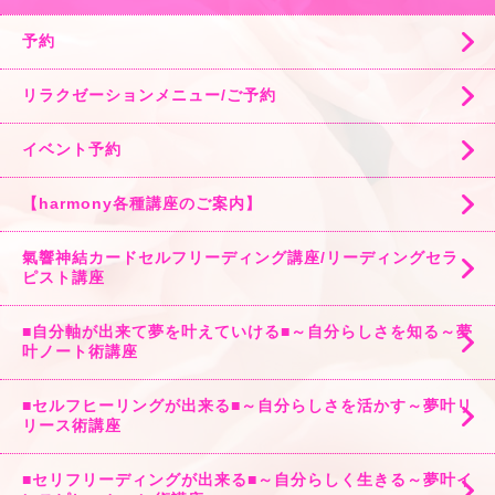
予約
リラクゼーションメニュー/ご予約
イベント予約
【harmony各種講座のご案内】
氣響神結カードセルフリーディング講座/リーディングセラ
ピスト講座
■自分軸が出来て夢を叶えていける■～自分らしさを知る～夢
叶ノート術講座
■セルフヒーリングが出来る■～自分らしさを活かす～夢叶リ
リース術講座
■セリフリーディングが出来る■～自分らしく生きる～夢叶イ