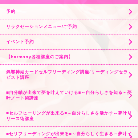
予約
リラクゼーションメニュー/ご予約
イベント予約
【harmony各種講座のご案内】
氣響神結カードセルフリーディング講座/リーディングセラ
ピスト講座
■自分軸が出来て夢を叶えていける■～自分らしさを知る～夢
叶ノート術講座
■セルフヒーリングが出来る■～自分らしさを活かす～夢叶リ
リース術講座
■セリフリーディングが出来る■～自分らしく生きる～夢叶イ