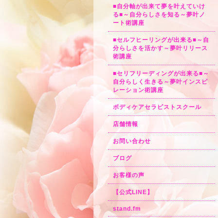
■自分軸が出来て夢を叶えていけ
る■～自分らしさを知る～夢叶ノ
ート術講座
■セルフヒーリングが出来る■～自
分らしさを活かす～夢叶リリース
術講座
■セリフリーディングが出来る■～
自分らしく生きる～夢叶インスピ
レーション術講座
ボディケアセラピストスクール
店舗情報
お問い合わせ
ブログ
お客様の声
【公式LINE】
stand.fm