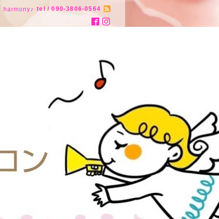
tel / 090-3806-0564
armony♪