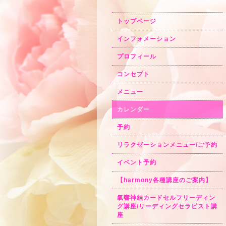
トップページ
インフォメーション
プロフィール
コンセプト
メニュー
カレンダー
予約
リラクゼーションメニュー/ご予約
イベント予約
【harmony各種講座のご案内】
氣響神結カードセルフリーディン
グ講座/リーディングセラピスト講
座