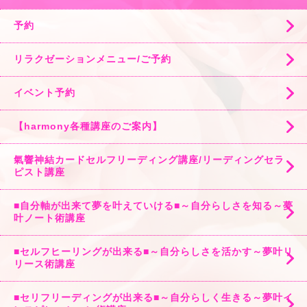
予約
リラクゼーションメニュー/ご予約
イベント予約
【harmony各種講座のご案内】
氣響神結カードセルフリーディング講座/リーディングセラ
ピスト講座
■自分軸が出来て夢を叶えていける■～自分らしさを知る～夢
叶ノート術講座
■セルフヒーリングが出来る■～自分らしさを活かす～夢叶リ
リース術講座
■セリフリーディングが出来る■～自分らしく生きる～夢叶イ