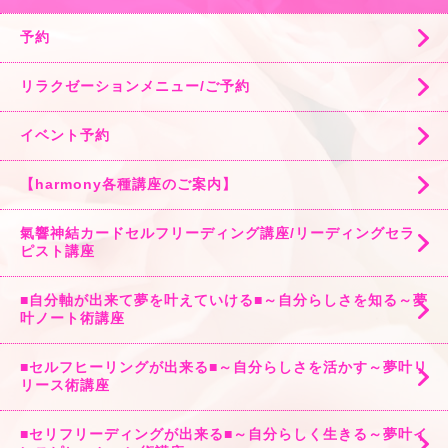
予約
リラクゼーションメニュー/ご予約
イベント予約
【harmony各種講座のご案内】
氣響神結カードセルフリーディング講座/リーディングセラ
ピスト講座
■自分軸が出来て夢を叶えていける■～自分らしさを知る～夢
叶ノート術講座
■セルフヒーリングが出来る■～自分らしさを活かす～夢叶リ
リース術講座
■セリフリーディングが出来る■～自分らしく生きる～夢叶イ