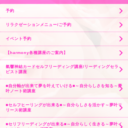
予約
リラクゼーションメニュー/ご予約
イベント予約
【harmony各種講座のご案内】
氣響神結カードセルフリーディング講座/リーディングセラ
ピスト講座
■自分軸が出来て夢を叶えていける■～自分らしさを知る～夢
叶ノート術講座
■セルフヒーリングが出来る■～自分らしさを活かす～夢叶リ
リース術講座
■セリフリーディングが出来る■～自分らしく生きる～夢叶イ