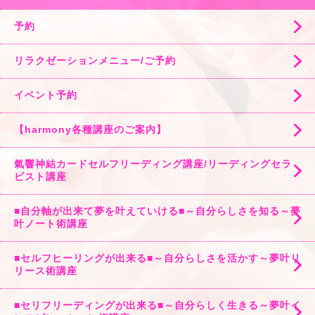
予約
リラクゼーションメニュー/ご予約
イベント予約
【harmony各種講座のご案内】
氣響神結カードセルフリーディング講座/リーディングセラ
ピスト講座
■自分軸が出来て夢を叶えていける■～自分らしさを知る～夢
叶ノート術講座
■セルフヒーリングが出来る■～自分らしさを活かす～夢叶リ
リース術講座
■セリフリーディングが出来る■～自分らしく生きる～夢叶イ