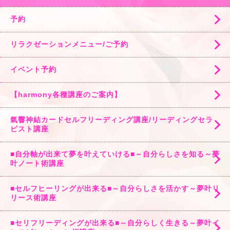
予約
リラクゼーションメニュー/ご予約
イベント予約
【harmony各種講座のご案内】
氣響神結カードセルフリーディング講座/リーディングセラ
ピスト講座
■自分軸が出来て夢を叶えていける■～自分らしさを知る～夢
叶ノート術講座
■セルフヒーリングが出来る■～自分らしさを活かす～夢叶リ
リース術講座
■セリフリーディングが出来る■～自分らしく生きる～夢叶イ