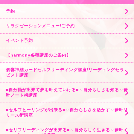
予約
リラクゼーションメニュー/ご予約
イベント予約
【harmony各種講座のご案内】
氣響神結カードセルフリーディング講座/リーディングセラ
ピスト講座
■自分軸が出来て夢を叶えていける■～自分らしさを知る～夢
叶ノート術講座
■セルフヒーリングが出来る■～自分らしさを活かす～夢叶リ
リース術講座
■セリフリーディングが出来る■～自分らしく生きる～夢叶イ