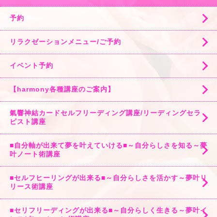
予約
リラクゼーションメニュー/ご予約
イベント予約
【harmony各種講座のご案内】
氣響神結カードセルフリーディング講座/リーディングセラ
ピスト講座
■自分軸が出来て夢を叶えていける■～自分らしさを知る～夢
叶ノート術講座
■セルフヒーリングが出来る■～自分らしさを活かす～夢叶リ
リース術講座
■セリフリーディングが出来る■～自分らしく生きる～夢叶イ