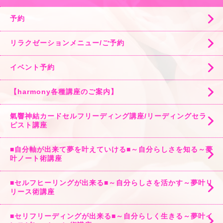
予約
リラクゼーションメニュー/ご予約
イベント予約
【harmony各種講座のご案内】
氣響神結カードセルフリーディング講座/リーディングセラ
ピスト講座
■自分軸が出来て夢を叶えていける■～自分らしさを知る～夢
叶ノート術講座
■セルフヒーリングが出来る■～自分らしさを活かす～夢叶リ
リース術講座
■セリフリーディングが出来る■～自分らしく生きる～夢叶イ