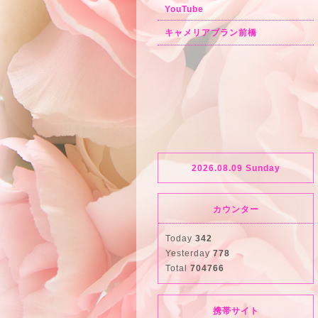
YouTube
キャメリアブラン前橋
2026.08.09 Sunday
カウンター
Today
342
Yesterday
778
Total
704766
携帯サイト